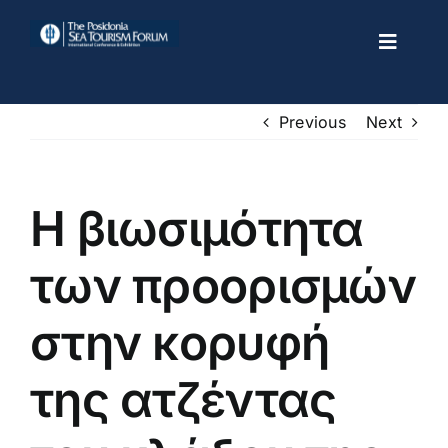
Skip
to
Toggle
content
Navigat
Previous
Next
PSTF2025
The Conference
Η βιωσιμότητα
The Exhibition
Newsroom
των προορισμών
Past Events
στην κορυφή
Contact
της ατζέντας
Register Now